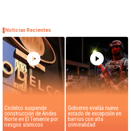
Noticias Recientes
Gobierno evalúa nuevo
Chile pionero en
estado de excepción en
Latinoamérica en
barrios con alta
fortificar leche y harina
criminalidad
con Vitamina D