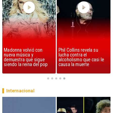
Phil Collins revela su
U2 lanza nuevo sencillo
lucha contra el
con estribillo en español:
alcoholismo que casi le
Streets of Dreams
causa la muerte
Internacional