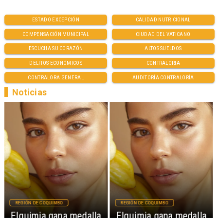
ESTADO EXCEPCIÓN
CALIDAD NUTRICIONAL
COMPENSACIÓN MUNICIPAL
CIUDAD DEL VATICANO
ESCUCHA SU CORAZÓN
ALTOS SUELDOS
DELITOS ECONÓMICOS
CONTRALORIA
CONTRALORA GENERAL
AUDITORÍA CONTRALORÍA
Noticias
REGIÓN DE COQUIMBO
REGIÓN DE COQUIMBO
Elquimia gana medalla
Elquimia gana medalla