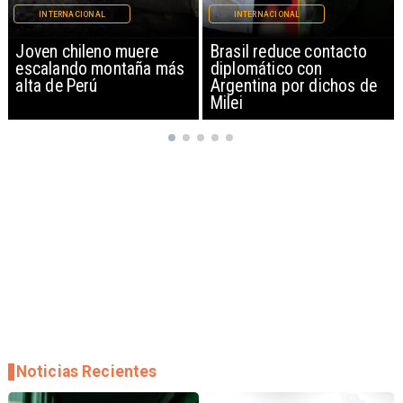
INTERNACIONAL
INTERNACIONAL
Brasil reduce contacto
China restringe
diplomático con
exportación de drones a
Argentina por dichos de
EEUU y sanciona
Milei
empresas
Noticias Recientes