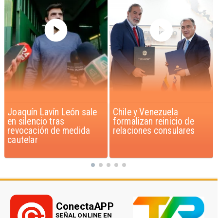
Chile y Venezuela
Feriantes rechazan
formalizan reinicio de
dichos de Camila Flores
relaciones consulares
sobre Fabiola Campillai
ConectaAPP
SEÑAL ONLINE EN