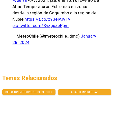
#Alerta
AA7/2024: [28/ene 13:16] Evento de
Altas Temperaturas Extremas en zonas
desde la región de Coquimbo a la región de
Ñuble
https://t.co/xY3eiAIV1v
pic.twitter.com/XvzguaePpm
— MeteoChile (@meteochile_dmc)
January
28, 2024
Temas Relacionados
DIRECCIÓN METEOROLÓGICA DE CHILE
ALTAS TEMPERATURAS