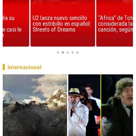
U2 lanza nuevo sencillo
“Africa” de Toto es
con estribillo en español:
considerada la mejor
Streets of Dreams
canción, según la ciencia
Internacional