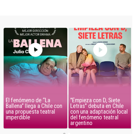
El fenómeno de “La
"Empieza con D, Siete
Ballena” llega a Chile con
Letras" debuta en Chile
una propuesta teatral
con una adaptación local
imperdible
del fenómeno teatral
argentino