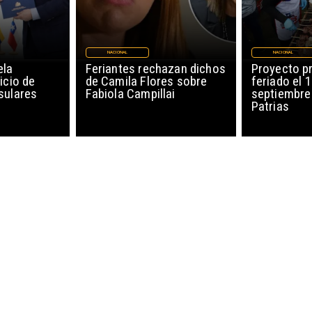
NACIONAL
NACIONAL
ela
Feriantes rechazan dichos
Proyecto p
icio de
de Camila Flores sobre
feriado el 
sulares
Fabiola Campillai
septiembre
Patrias