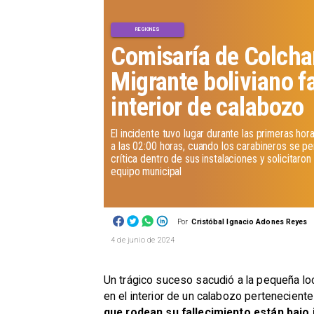
REGIONES
Comisaría de Colcha
Migrante boliviano fa
interior de calabozo
​El incidente tuvo lugar durante las primeras h
a las 02:00 horas, cuando los carabineros se pe
crítica dentro de sus instalaciones y solicitaro
equipo municipal
Por
Cristóbal Ignacio Adones Reyes
4 de junio de 2024
Un trágico suceso sacudió a la pequeña lo
en el interior de un calabozo perteneciente
que rodean su fallecimiento están bajo 