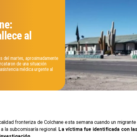
ne:
llece al
oras del martes, aproximadamente
rcataron de una situación
n asistencia médica urgente al
calidad fronteriza de Colchane esta semana cuando un migrante 
 a la subcomisaría regional.
La víctima fue identificada con las
investigación.