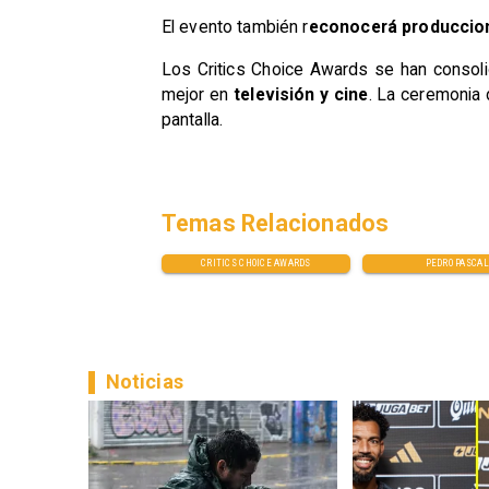
El evento también r
econocerá produccion
Los Critics Choice Awards se han conso
mejor en
televisión y cine
. La ceremonia
pantalla.
Temas Relacionados
CRITICS CHOICE AWARDS
PEDRO PASCAL
Noticias