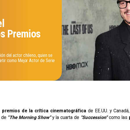
el
os Premios
ón del actor chileno, quien se
petir como Mejor Actor de Serie
s
premios de la crítica cinematográfica
de EE.UU. y Canadá,
a de
"The Morning Show"
y la cuarta de
"Succession"
como las