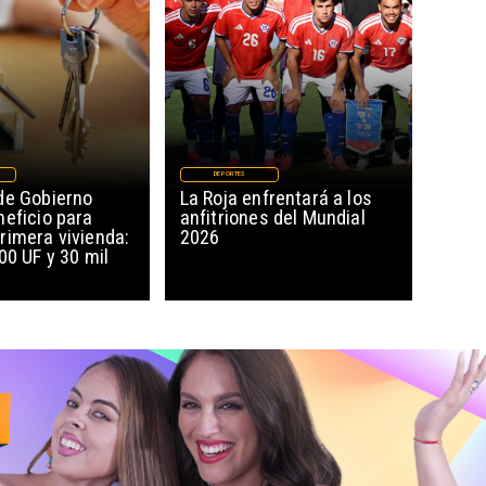
DEPORTES
de Gobierno
La Roja enfrentará a los
neficio para
anfitriones del Mundial
rimera vivienda:
2026
00 UF y 30 mil