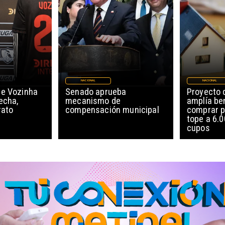
NACIONAL
NACIONAL
de Vozinha
Senado aprueba
Proyecto 
echa,
mecanismo de
amplía be
rato
compensación municipal
comprar p
tope a 6.0
cupos