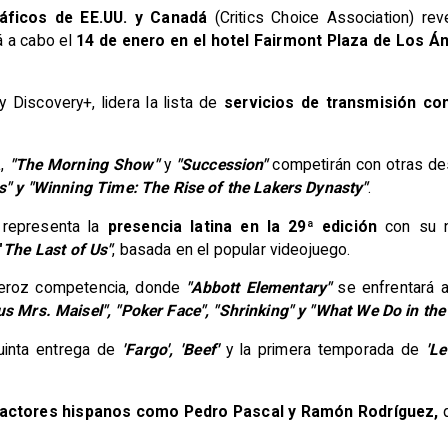
áficos de EE.UU. y Canadá
(Critics Choice Association) re
á a cabo el
14 de enero en el hotel Fairmont Plaza de Los Á
Discovery+, lidera la lista de
servicios de transmisión co
a
,
"The Morning Show"
y
"Succession"
competirán con otras d
ds" y "Winning Time: The Rise of the Lakers Dynasty"
.
 representa la
presencia latina en la 29ª edición
con su n
"
The Last of Us"
, basada en el popular videojuego.
feroz competencia, donde
"Abbott Elementary"
se enfrentará 
us Mrs. Maisel", "Poker Face", "Shrinking" y "What We Do in t
quinta entrega de
'Fargo', 'Beef'
y la primera temporada de
'Le
actores hispanos como Pedro Pascal y Ramón Rodríguez,
q