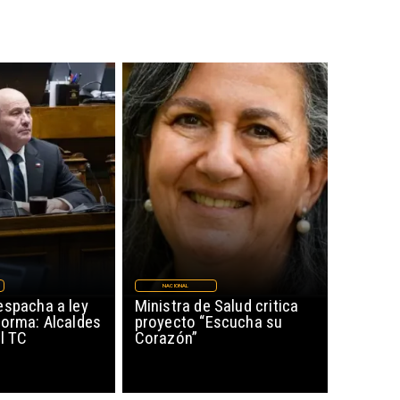
NACIONAL
espacha a ley
Ministra de Salud critica
forma: Alcaldes
proyecto “Escucha su
al TC
Corazón”