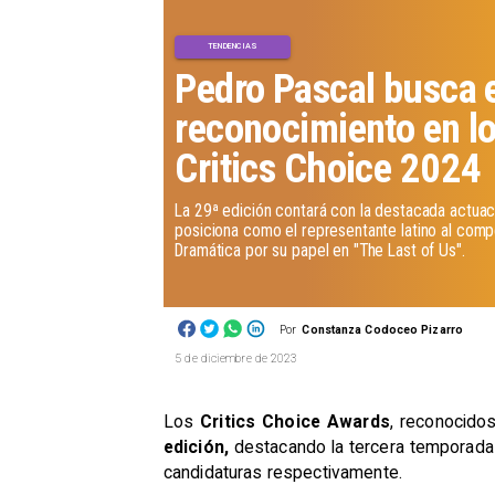
TENDENCIAS
Pedro Pascal busca 
reconocimiento en l
Critics Choice 2024
La 29ª edición contará con la destacada actuaci
posiciona como el representante latino al com
Dramática por su papel en "The Last of Us".
Por
Constanza Codoceo Pizarro
5 de diciembre de 2023
Los
Critics Choice Awards
, reconocido
edición,
destacando la tercera temporad
candidaturas respectivamente.