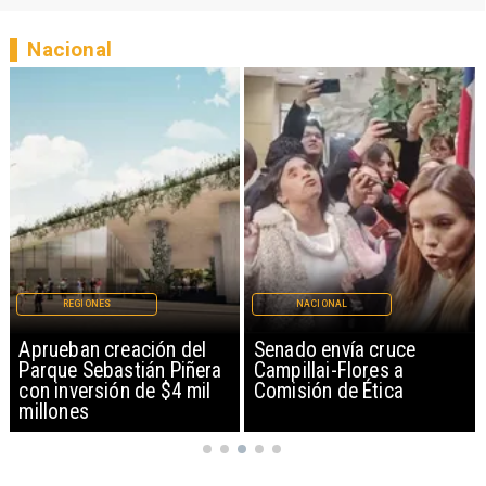
Nacional
NACIONAL
NACIONAL
Senado envía cruce
Ministro Quiroz detalla
Campillai-Flores a
megarreforma tras
Comisión de Ética
cadena nacional de Kast