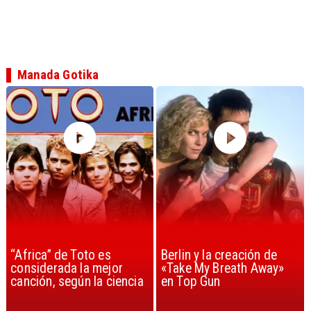
Manada Gotika
Berlin y la creación de
Madonna volvió con
«Take My Breath Away»
nueva música y
en Top Gun
demuestra que sigue
siendo la reina del pop