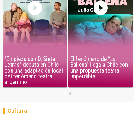
"Empieza con D, Siete
El fenómeno de “La
Letras" debuta en Chile
Ballena” llega a Chile con
con una adaptación local
una propuesta teatral
del fenómeno teatral
imperdible
argentino
Cultura