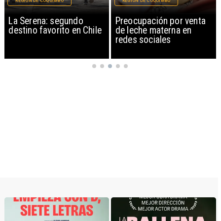
REGIÓN DE COQUIMBO
MAGAZINE
Preocupación por venta
Libros gratis y un
de leche materna en
audiolibro en la voz de la
redes sociales
actriz Camila Hirane: así
celebra Antofagasta en
100 Palabras el Día del
Patrimonio