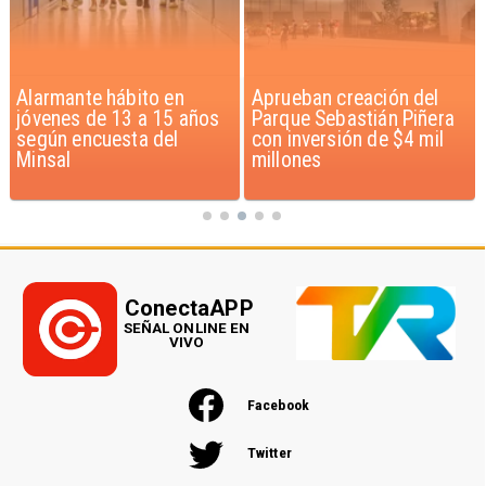
Alarmante hábito en
Aprueban creación del
jóvenes de 13 a 15 años
Parque Sebastián Piñera
según encuesta del
con inversión de $4 mil
Minsal
millones
ConectaAPP
SEÑAL ONLINE EN
VIVO
Facebook
Twitter