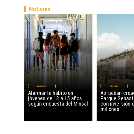
Noticias
NACIONAL
REGIONES
Alarmante hábito en
Aprueban creac
jóvenes de 13 a 15 años
Parque Sebast
según encuesta del Minsal
con inversión 
millones