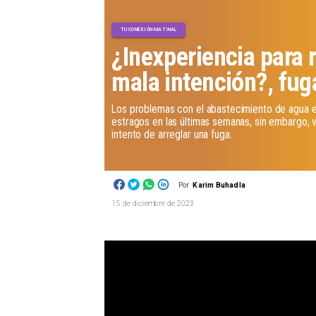
TU CONEXIÓN MATINAL
¿Inexperiencia para 
mala intención?, fug
Los problemas con el abastecimiento de agua 
estragos en las últimas semanas, sin embargo, 
intento de arreglar una fuga.
Por
Karim Buhadla
15 de diciembre de 2023