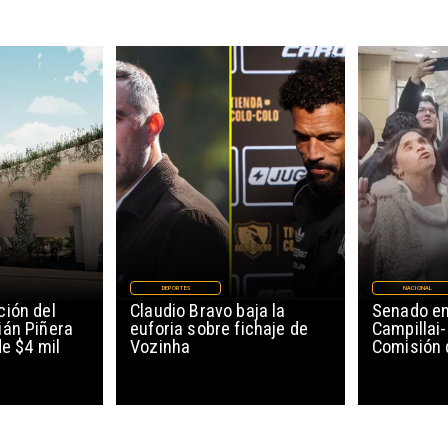
DEPORTES
NACIONAL
ión del
Claudio Bravo baja la
Senado en
ián Piñera
euforia sobre fichaje de
Campillai-
de $4 mil
Vozinha
Comisión 