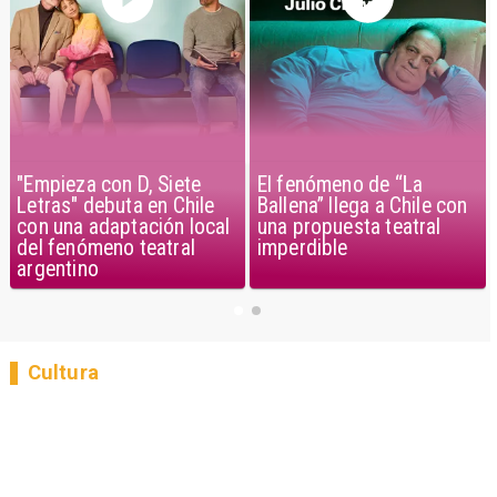
"Empieza con D, Siete
El fenómeno de “La
Letras" debuta en Chile
Ballena” llega a Chile con
con una adaptación local
una propuesta teatral
del fenómeno teatral
imperdible
argentino
Cultura