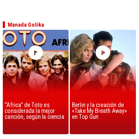
Manada Gotika
“Africa” de Toto es
Berlin y la creación de
considerada la mejor
«Take My Breath Away»
canción, según la ciencia
en Top Gun