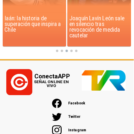
Iaán: la historia de
Joaquín Lavín León sale
superación que inspira a
en silencio tras
Chile
revocación de medida
cautelar
ConectaAPP
SEÑAL ONLINE EN
VIVO
Facebook
Twitter
Instagram