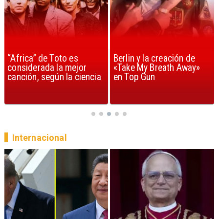
“Africa” de Toto es
Berlin y la creación de
considerada la mejor
«Take My Breath Away»
canción, según la ciencia
en Top Gun
Internacional