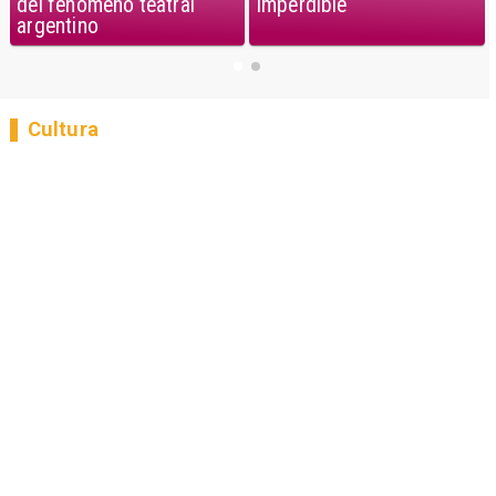
del fenómeno teatral
imperdible
argentino
Cultura