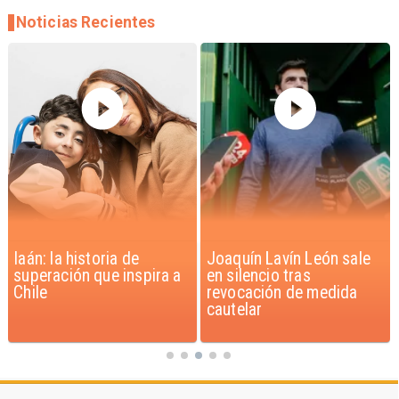
Noticias Recientes
Iaán: la historia de
Joaquín Lavín León sale
superación que inspira a
en silencio tras
Chile
revocación de medida
cautelar