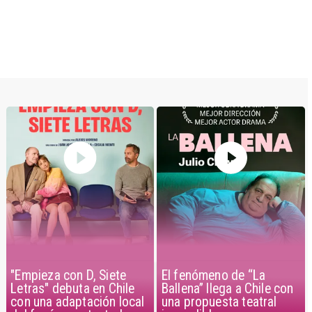
"Empieza con D, Siete
El fenómeno de “La
Letras" debuta en Chile
Ballena” llega a Chile con
con una adaptación local
una propuesta teatral