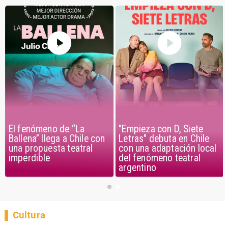
El fenómeno de “La
"Empieza con D, Siete
Ballena” llega a Chile con
Letras" debuta en Chile
una propuesta teatral
con una adaptación local
imperdible
del fenómeno teatral
argentino
Cultura