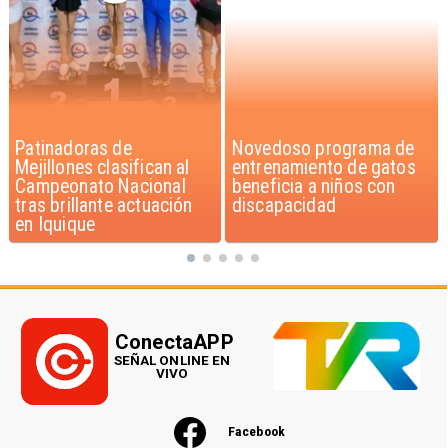
Novedoso programa de
Alarmante hábito en
entrenamiento de gatos
jóvenes de 13 a 15 años
beneficia a niños con
según encuesta del
discapacidad
Minsal
ConectaAPP
SEÑAL ONLINE EN
VIVO
Facebook