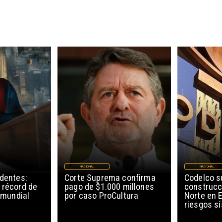
NACIONAL
NACIONAL
edentes:
Corte Suprema confirma
Codelco 
 récord de
pago de $1.000 millones
construcc
l mundial
por caso ProCultura
Norte en E
riesgos s