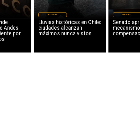
NACIONAL
NACIONAL
nde
Lluvias históricas en Chile:
Senado ap
de Andes
ciudades alcanzan
mecanismo
iente por
máximos nunca vistos
compensaci
os