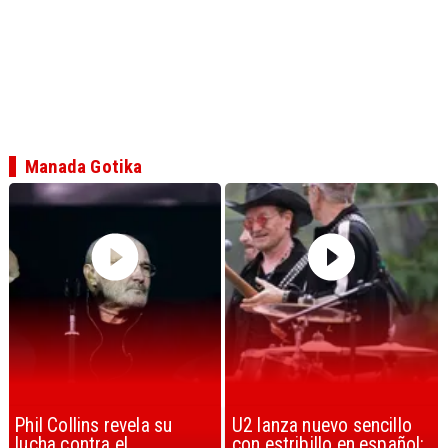
Manada Gotika
U2 lanza nuevo sencillo
“Africa” de Toto es
con estribillo en español:
considerada la mejor