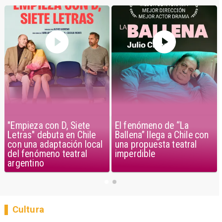
El fenómeno de “La
"Empieza con D, Siete
Ballena” llega a Chile con
Letras" debuta en Chile
una propuesta teatral
con una adaptación local
imperdible
del fenómeno teatral
argentino
Cultura