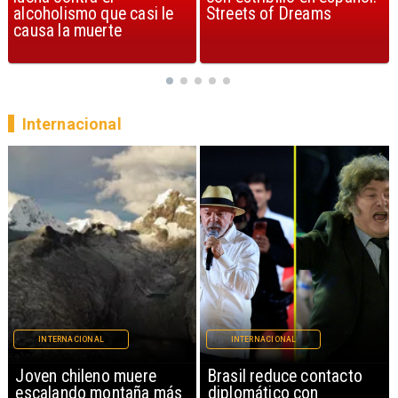
Streets of Dreams
canción, según la ciencia
Internacional
INTERNACIONAL
INTERNACIONAL
Brasil reduce contacto
China restringe
ás
diplomático con
exportación de drones a