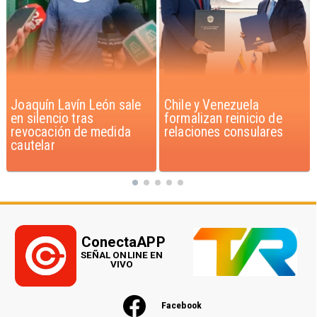
Chile y Venezuela
Feriantes rechazan
formalizan reinicio de
dichos de Camila Flores
relaciones consulares
sobre Fabiola Campillai
ConectaAPP
SEÑAL ONLINE EN
VIVO
Facebook