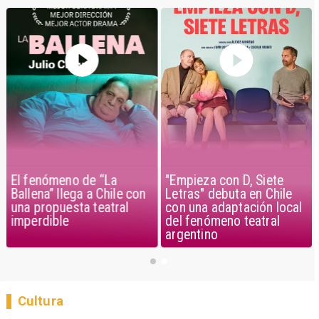
El fenómeno de “La
"Empieza con D, Siete
Ballena” llega a Chile con
Letras" debuta en Chile
una propuesta teatral
con una adaptación local
imperdible
del fenómeno teatral
argentino
Cultura