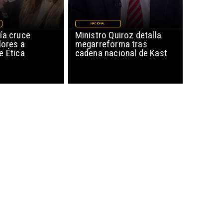
NACIONAL
ía cruce
Ministro Quiroz detalla
lores a
megarreforma tras
e Ética
cadena nacional de Kast