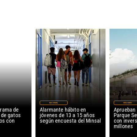
NACIONAL
REGIONES
grama de
Alarmante hábito en
Aprueban 
 de gatos
jóvenes de 13 a 15 años
Parque Se
ños con
según encuesta del Minsal
con invers
millones