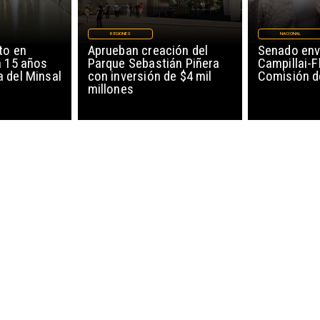
REGIONES
NACIONAL
to en
Aprueban creación del
Senado env
a 15 años
Parque Sebastián Piñera
Campillai-F
 del Minsal
con inversión de $4 mil
Comisión d
millones