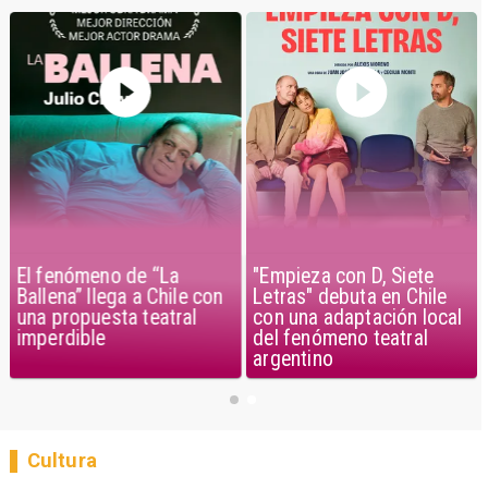
El fenómeno de “La
"Empieza con D, Siete
Ballena” llega a Chile con
Letras" debuta en Chile
una propuesta teatral
con una adaptación local
imperdible
del fenómeno teatral
argentino
Cultura