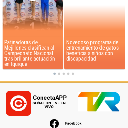
Novedoso programa de
Alarmante hábito en
entrenamiento de gatos
jóvenes de 13 a 15 años
beneficia a niños con
según encuesta del
discapacidad
Minsal
ConectaAPP
SEÑAL ONLINE EN
VIVO
Facebook