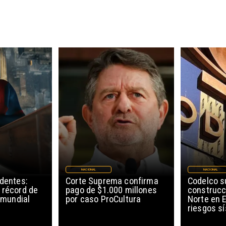
NACIONAL
NACIONAL
edentes:
Corte Suprema confirma
Codelco 
 récord de
pago de $1.000 millones
construcc
l mundial
por caso ProCultura
Norte en E
riesgos s