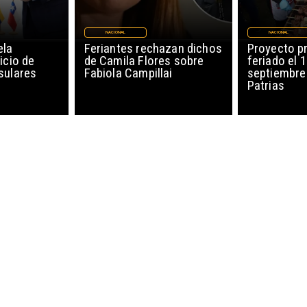
NACIONAL
NACIONAL
ela
Feriantes rechazan dichos
Proyecto p
icio de
de Camila Flores sobre
feriado el 
sulares
Fabiola Campillai
septiembre
Patrias