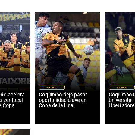
DEPORTES
DEPORTES
do acelera
Coquimbo deja pasar
Coquimbo U
 ser local
oportunidad clave en
Universitar
e Copa
Copa de la Liga
Libertador