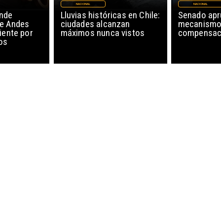
NACIONAL
NACIONAL
nde
Lluvias históricas en Chile:
Senado ap
de Andes
ciudades alcanzan
mecanismo
iente por
máximos nunca vistos
compensaci
os