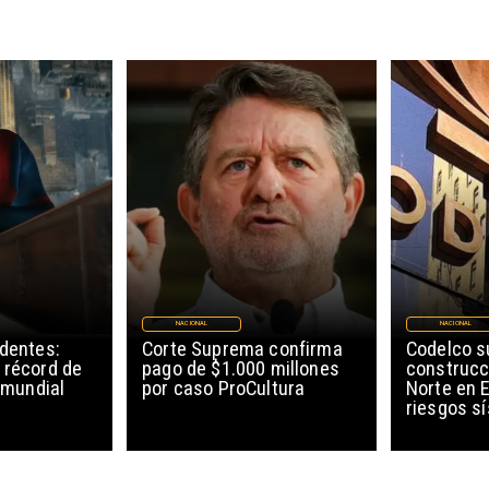
NACIONAL
NACIONAL
edentes:
Corte Suprema confirma
Codelco 
 récord de
pago de $1.000 millones
construcc
l mundial
por caso ProCultura
Norte en E
riesgos s