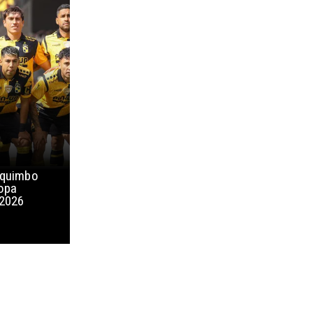
oquimbo
Copa
 2026