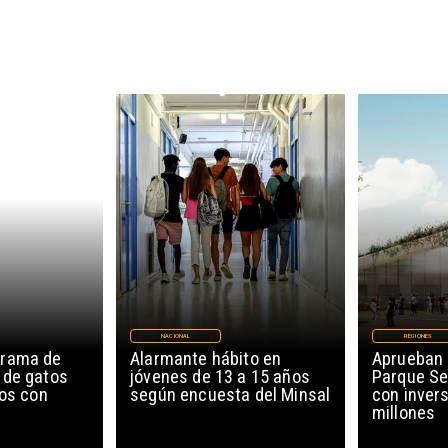
NACIONAL
REGIONES
grama de
Alarmante hábito en
Aprueban 
 de gatos
jóvenes de 13 a 15 años
Parque Se
ños con
según encuesta del Minsal
con invers
millones