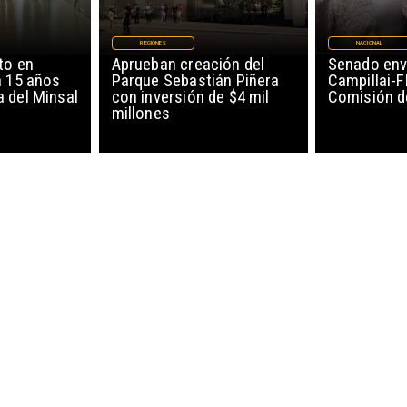
REGIONES
NACIONAL
to en
Aprueban creación del
Senado env
a 15 años
Parque Sebastián Piñera
Campillai-F
 del Minsal
con inversión de $4 mil
Comisión d
millones