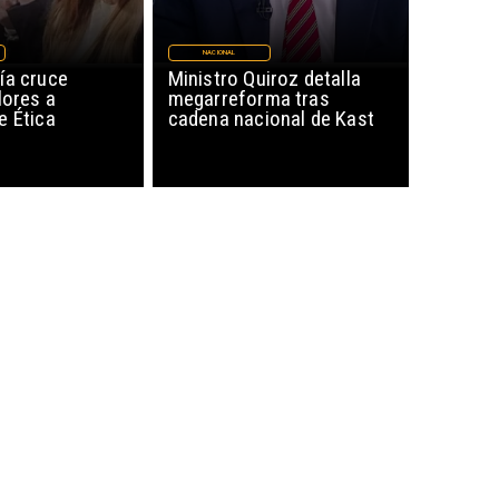
NACIONAL
ía cruce
Ministro Quiroz detalla
lores a
megarreforma tras
e Ética
cadena nacional de Kast