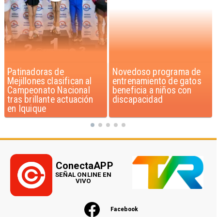
Novedoso programa de
Alarmante hábito en
entrenamiento de gatos
jóvenes de 13 a 15 años
beneficia a niños con
según encuesta del
discapacidad
Minsal
ConectaAPP
SEÑAL ONLINE EN
VIVO
Facebook