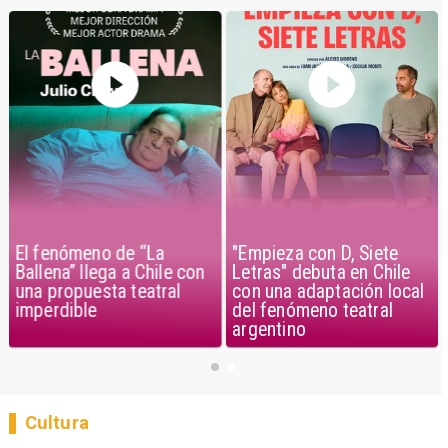
El fenómeno de “La
"Empieza con D, Siete
Ballena” llega a Chile con
Letras" debuta en Chile
una propuesta teatral
con una adaptación local
imperdible
del fenómeno teatral
argentino
Cultura