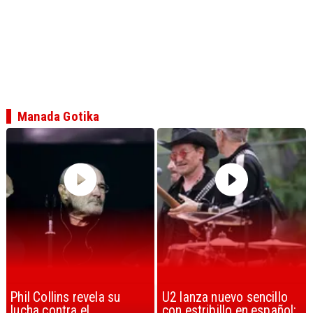
Manada Gotika
U2 lanza nuevo sencillo
“Africa” de Toto es
con estribillo en español:
considerada la mejor