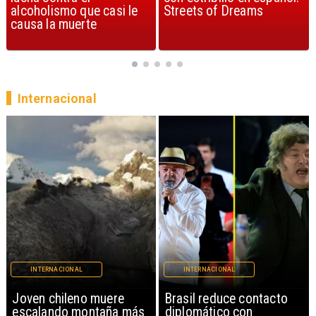
Streets of Dreams
canción, según la ciencia
Internacional
INTERNACIONAL
INTERNACIONAL
Brasil reduce contacto
China restringe
diplomático con
exportación de drones a