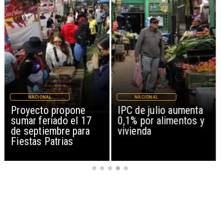
NACIONAL
NACIONAL
IPC de julio aumenta
Joaquín Lavín León
0,1% por alimentos y
sale en silencio tras
vivienda
revocación de medida
cautelar