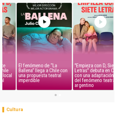
El fenómeno de “La
"Empieza con D, Siete
Ballena” llega a Chile con
Letras" debuta en Chile
una propuesta teatral
con una adaptación local
imperdible
del fenómeno teatral
argentino
Cultura