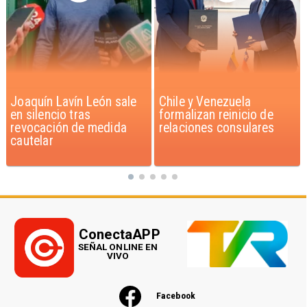
Chile y Venezuela
Feriantes rechazan
formalizan reinicio de
dichos de Camila Flores
relaciones consulares
sobre Fabiola Campillai
ConectaAPP
SEÑAL ONLINE EN
VIVO
Facebook