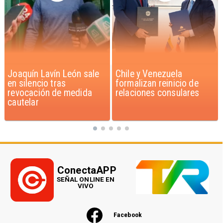
Chile y Venezuela
Feriantes rechazan
formalizan reinicio de
dichos de Camila Flores
relaciones consulares
sobre Fabiola Campillai
ConectaAPP
SEÑAL ONLINE EN
VIVO
Facebook