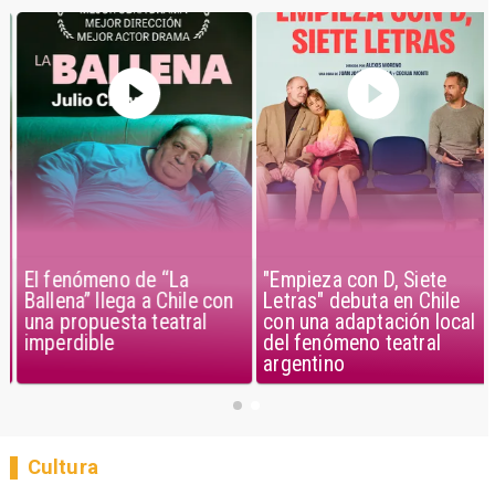
El fenómeno de “La
"Empieza con D, Siete
Ballena” llega a Chile con
Letras" debuta en Chile
una propuesta teatral
con una adaptación local
imperdible
del fenómeno teatral
argentino
Cultura