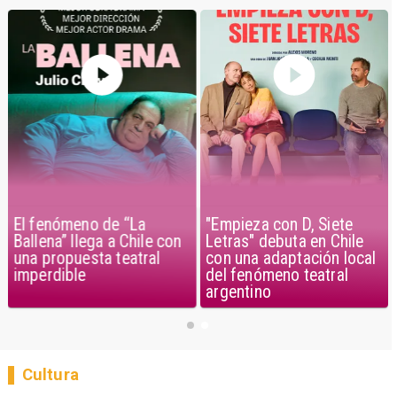
El fenómeno de “La
"Empieza con D, Siete
Ballena” llega a Chile con
Letras" debuta en Chile
una propuesta teatral
con una adaptación local
imperdible
del fenómeno teatral
argentino
Cultura