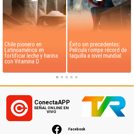
Éxito sin precedentes:
Corte Suprema confirma
Película rompe récord de
pago de $1.000 millones
taquilla a nivel mundial
por caso ProCultura
ConectaAPP
SEÑAL ONLINE EN
VIVO
Facebook