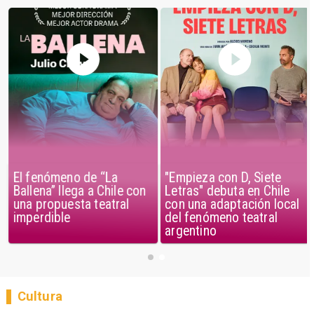
El fenómeno de “La
"Empieza con D, Siete
Ballena” llega a Chile con
Letras" debuta en Chile
una propuesta teatral
con una adaptación local
imperdible
del fenómeno teatral
argentino
Cultura