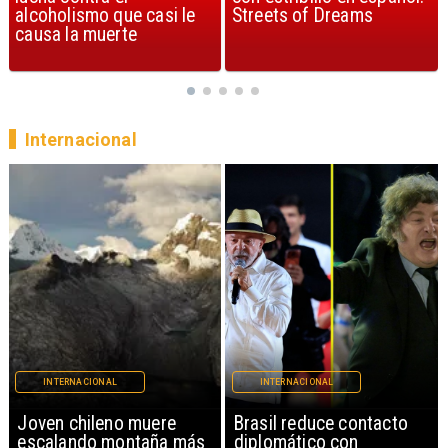
Streets of Dreams
canción, según la ciencia
Internacional
INTERNACIONAL
INTERNACIONAL
Brasil reduce contacto
China restringe
diplomático con
exportación de drones a