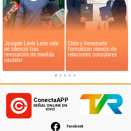
Chile y Venezuela
Feriantes rechazan
formalizan reinicio de
dichos de Camila Flores
relaciones consulares
sobre Fabiola Campillai
ConectaAPP
SEÑAL ONLINE EN
VIVO
Facebook