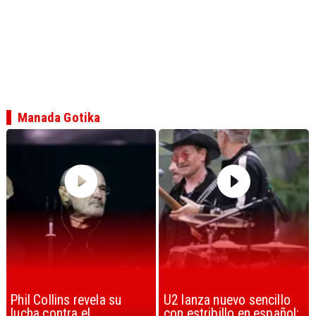
Manada Gotika
U2 lanza nuevo sencillo
“Africa” de Toto es
con estribillo en español:
considerada la mejor