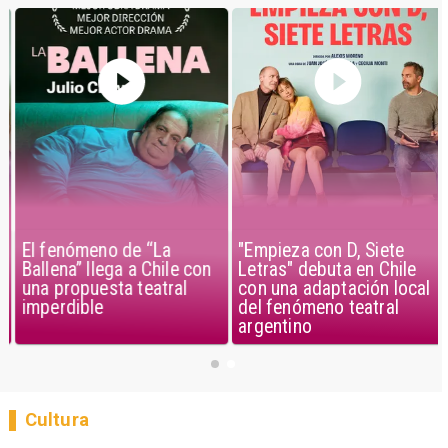
El fenómeno de “La
"Empieza con D, Siete
Ballena” llega a Chile con
Letras" debuta en Chile
una propuesta teatral
con una adaptación local
imperdible
del fenómeno teatral
argentino
Cultura