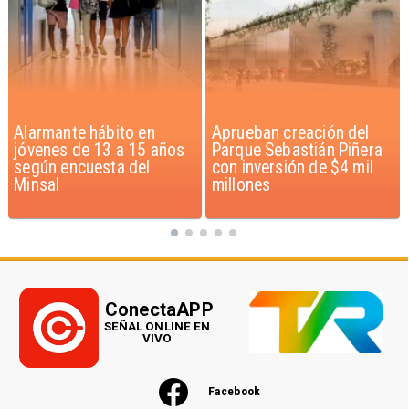
Aprueban creación del
Claudio Bravo baja la
Parque Sebastián Piñera
euforia sobre fichaje de
con inversión de $4 mil
Vozinha
millones
ConectaAPP
SEÑAL ONLINE EN
VIVO
Facebook