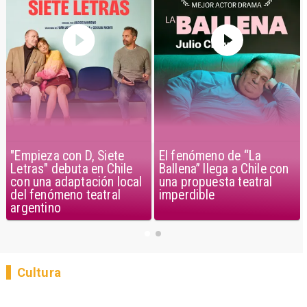
"Empieza con D, Siete
El fenómeno de “La
Letras" debuta en Chile
Ballena” llega a Chile con
con una adaptación local
una propuesta teatral
del fenómeno teatral
imperdible
argentino
Cultura