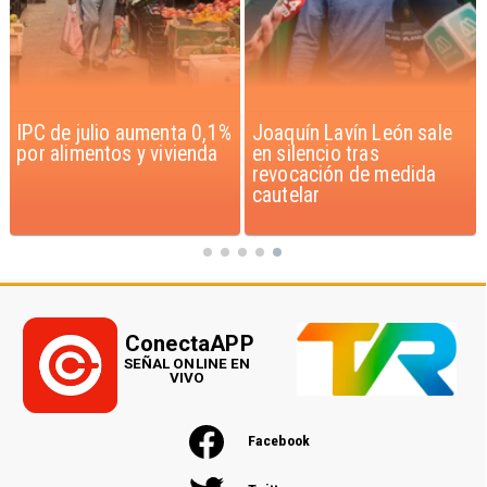
IPC de julio aumenta 0,1%
Joaquín Lavín León sale
por alimentos y vivienda
en silencio tras
revocación de medida
cautelar
ConectaAPP
SEÑAL ONLINE EN
VIVO
Facebook