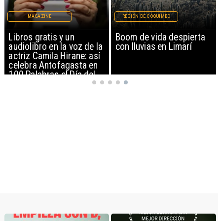
REGIÓN DE COQUIMBO
REGIONAL
Boom de vida despierta
Estudiantes de Tocopilla
la
con lluvias en Limarí
representarán a Chile en
í
campamento espacial de
la NASA