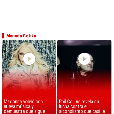
Manada Gotika
Madonna volvió con
Phil Collins revela su
nueva música y
lucha contra el
demuestra que sigue
alcoholismo que casi le