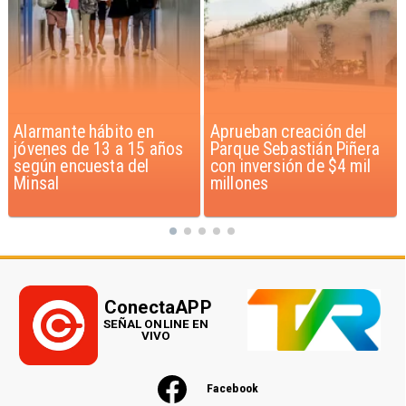
Aprueban creación del
Claudio Bravo baja la
Parque Sebastián Piñera
euforia sobre fichaje de
con inversión de $4 mil
Vozinha
millones
ConectaAPP
SEÑAL ONLINE EN
VIVO
Facebook