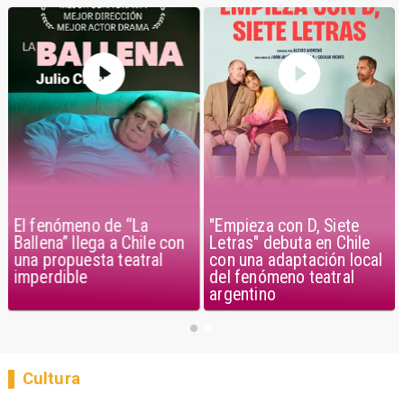
El fenómeno de “La
"Empieza con D, Siete
Ballena” llega a Chile con
Letras" debuta en Chile
una propuesta teatral
con una adaptación local
imperdible
del fenómeno teatral
argentino
Cultura