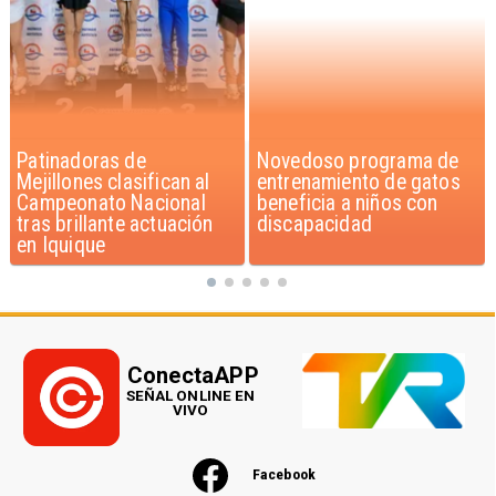
Novedoso programa de
Alarmante hábito en
entrenamiento de gatos
jóvenes de 13 a 15 años
beneficia a niños con
según encuesta del
discapacidad
Minsal
ConectaAPP
SEÑAL ONLINE EN
VIVO
Facebook