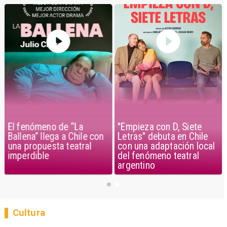
El fenómeno de “La
"Empieza con D, Siete
Ballena” llega a Chile con
Letras" debuta en Chile
una propuesta teatral
con una adaptación local
imperdible
del fenómeno teatral
argentino
Cultura