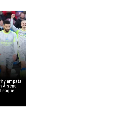
ity empata
n Arsenal
 League