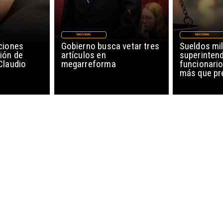
NACIONAL
NACIONAL
ciones
Gobierno busca vetar tres
Sueldos mil
ión de
artículos en
superinten
Claudio
megarreforma
funcionario
más que pr