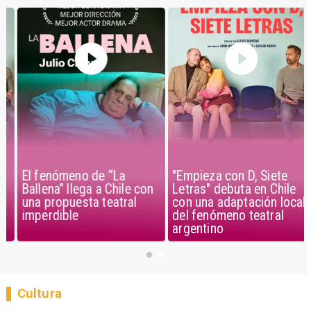
El fenómeno de “La
"Empieza con D, Siete
Ballena” llega a Chile con
Letras" debuta en Chile
una propuesta teatral
con una adaptación local
imperdible
del fenómeno teatral
argentino
Cultura