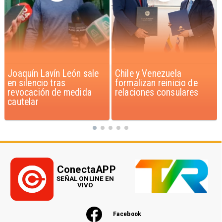
Chile y Venezuela
Feriantes rechazan
formalizan reinicio de
dichos de Camila Flores
relaciones consulares
sobre Fabiola Campillai
ConectaAPP
SEÑAL ONLINE EN
VIVO
Facebook