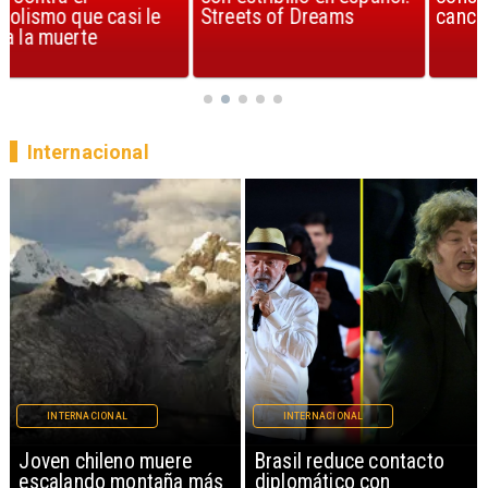
Streets of Dreams
canción, según la ciencia
Internacional
INTERNACIONAL
INTERNACIONAL
Brasil reduce contacto
China restringe
diplomático con
exportación de drones a