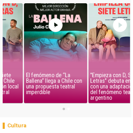
El fenómeno de “La
"Empieza con D, Siete
Ballena” llega a Chile con
Letras" debuta en Chile
una propuesta teatral
con una adaptación local
imperdible
del fenómeno teatral
argentino
Cultura