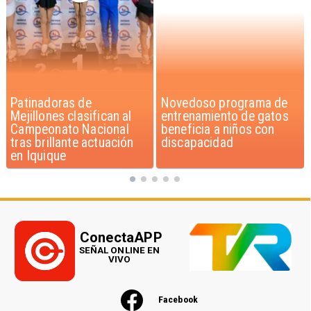
Novedoso programa de
Alarmante hábito en
entrenamiento de gatos
jóvenes de 13 a 15 años
beneficia a niños con
según encuesta del
discapacidad
Minsal
ConectaAPP
SEÑAL ONLINE EN
VIVO
Facebook