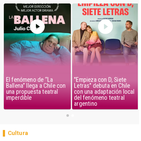
El fenómeno de “La
"Empieza con D, Siete
Ballena” llega a Chile con
Letras" debuta en Chile
una propuesta teatral
con una adaptación local
imperdible
del fenómeno teatral
argentino
Cultura