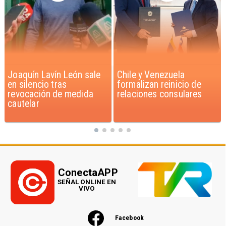
Chile y Venezuela
Feriantes rechazan
formalizan reinicio de
dichos de Camila Flores
relaciones consulares
sobre Fabiola Campillai
ConectaAPP
SEÑAL ONLINE EN
VIVO
Facebook