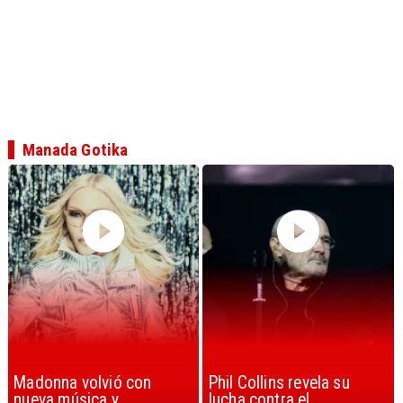
Manada Gotika
Phil Collins revela su
U2 lanza nuevo sencillo
lucha contra el
con estribillo en español: