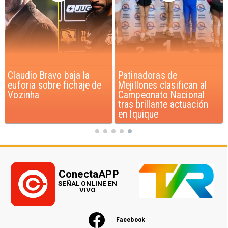
Claudio Bravo baja la
Patinadoras de
euforia sobre fichaje de
Mejillones clasifican al
Vozinha
Campeonato Nacional
tras brillante actuación
en Iquique
ConectaAPP
SEÑAL ONLINE EN
VIVO
Facebook