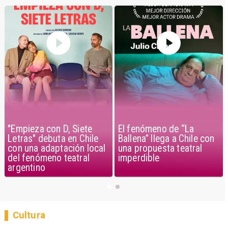
"Empieza con D, Siete
El fenómeno de “La
Letras" debuta en Chile
Ballena” llega a Chile con
con una adaptación local
una propuesta teatral
del fenómeno teatral
imperdible
argentino
Cultura