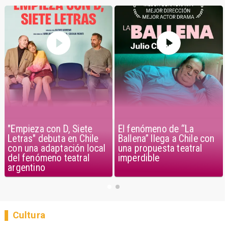
"Empieza con D, Siete
El fenómeno de “La
Letras" debuta en Chile
Ballena” llega a Chile con
con una adaptación local
una propuesta teatral
del fenómeno teatral
imperdible
argentino
Cultura