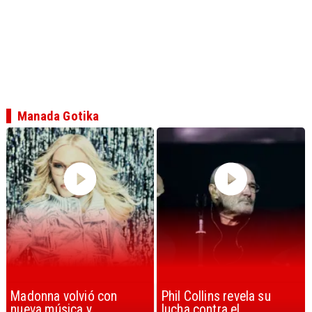
Manada Gotika
Phil Collins revela su
U2 lanza nuevo sencillo
lucha contra el
con estribillo en español: