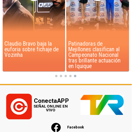
Claudio Bravo baja la
Patinadoras de
euforia sobre fichaje de
Mejillones clasifican al
Vozinha
Campeonato Nacional
tras brillante actuación
en Iquique
ConectaAPP
SEÑAL ONLINE EN
VIVO
Facebook