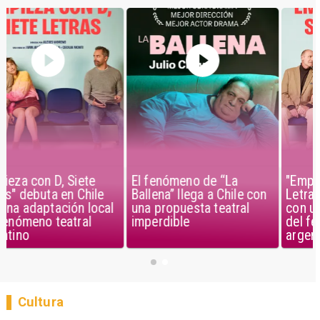
El fenómeno de “La
"Empieza con D, Siete
Ballena” llega a Chile con
Letras" debuta en Chile
una propuesta teatral
con una adaptación local
imperdible
del fenómeno teatral
argentino
Cultura