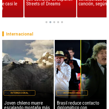
Streets of Dreams
canción, según la ciencia
Internacional
INTERNACIONAL
INTERNACIONAL
Brasil reduce contacto
China restringe
diplomático con
exportación de drones a