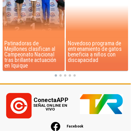
Novedoso programa de
Alarmante hábito en
entrenamiento de gatos
jóvenes de 13 a 15 años
beneficia a niños con
según encuesta del
discapacidad
Minsal
ConectaAPP
SEÑAL ONLINE EN
VIVO
Facebook