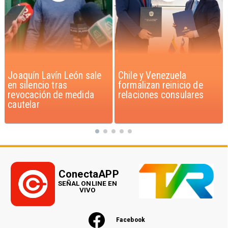
Chile y Venezuela
Feriantes rechazan
formalizan reinicio de
dichos de Camila Flores
relaciones consulares
sobre Fabiola Campillai
ConectaAPP
SEÑAL ONLINE EN
VIVO
Facebook