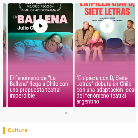
El fenómeno de “La
"Empieza con D, Siete
Ballena” llega a Chile con
Letras" debuta en Chile
una propuesta teatral
con una adaptación local
imperdible
del fenómeno teatral
argentino
Cultura