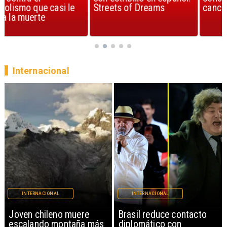
Streets of Dreams
canción, según la ciencia
Internacional
INTERNACIONAL
INTERNACIONAL
Brasil reduce contacto
China restringe
diplomático con
exportación de drones a