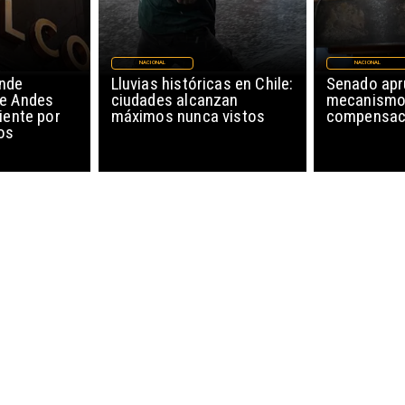
NACIONAL
NACIONAL
nde
Lluvias históricas en Chile:
Senado ap
de Andes
ciudades alcanzan
mecanismo
iente por
máximos nunca vistos
compensaci
os