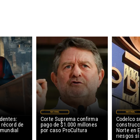
NACIONAL
NACIONAL
edentes:
Corte Suprema confirma
Codelco 
 récord de
pago de $1.000 millones
construcc
l mundial
por caso ProCultura
Norte en E
riesgos s