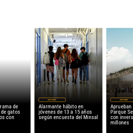
NACIONAL
REGIONES
grama de
Alarmante hábito en
Aprueban 
 de gatos
jóvenes de 13 a 15 años
Parque Se
ños con
según encuesta del Minsal
con invers
millones