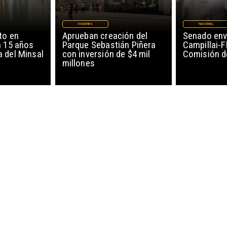
REGIONES
NACIONAL
to en
Aprueban creación del
Senado env
a 15 años
Parque Sebastián Piñera
Campillai-F
 del Minsal
con inversión de $4 mil
Comisión d
millones