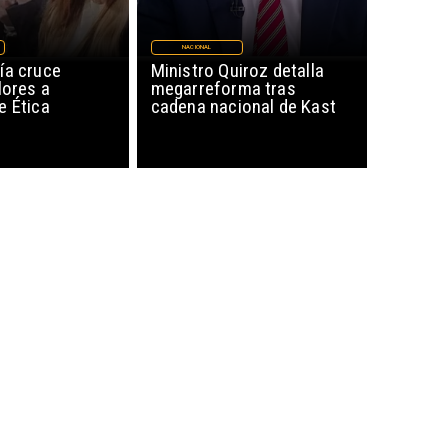
NACIONAL
ía cruce
Ministro Quiroz detalla
lores a
megarreforma tras
e Ética
cadena nacional de Kast