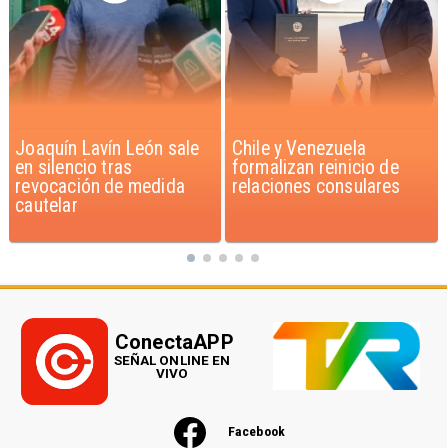
Chile y Venezuela
Feriantes rechazan
formalizan reinicio de
dichos de Camila Flores
relaciones consulares
sobre Fabiola Campillai
ConectaAPP
SEÑAL ONLINE EN
VIVO
Facebook