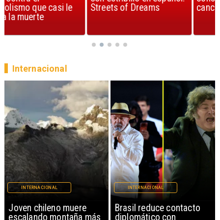
Streets of Dreams
canción, según la ciencia
Internacional
INTERNACIONAL
INTERNACIONAL
Brasil reduce contacto
China restringe
diplomático con
exportación de drones a