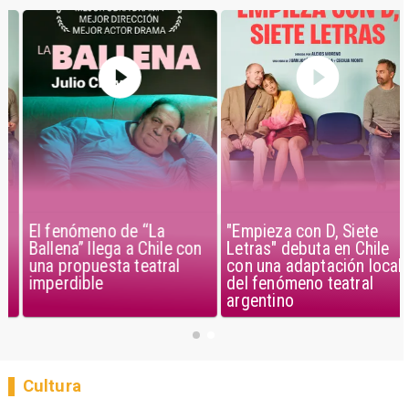
El fenómeno de “La
"Empieza con D, Siete
Ballena” llega a Chile con
Letras" debuta en Chile
una propuesta teatral
con una adaptación local
imperdible
del fenómeno teatral
argentino
Cultura