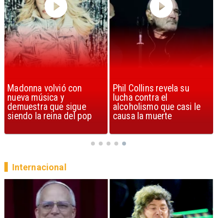
Madonna volvió con
Phil Collins revela su
nueva música y
lucha contra el
demuestra que sigue
alcoholismo que casi le
siendo la reina del pop
causa la muerte
Internacional