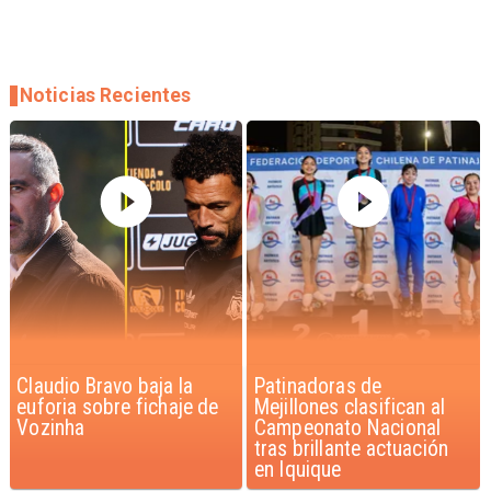
Noticias Recientes
Claudio Bravo baja la
Patinadoras de
euforia sobre fichaje de
Mejillones clasifican al
Vozinha
Campeonato Nacional
tras brillante actuación
en Iquique