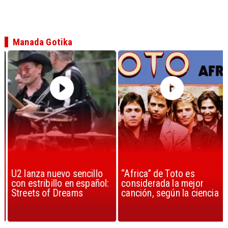
Manada Gotika
U2 lanza nuevo sencillo
“Africa” de Toto es
con estribillo en español:
considerada la mejor
Streets of Dreams
canción, según la ciencia