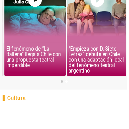
El fenómeno de “La
"Empieza con D, Siete
Ballena” llega a Chile con
Letras" debuta en Chile
una propuesta teatral
con una adaptación local
imperdible
del fenómeno teatral
argentino
Cultura