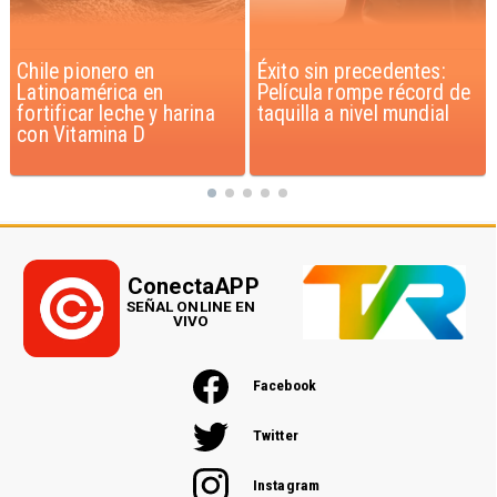
Éxito sin precedentes:
Corte Suprema confirma
Película rompe récord de
pago de $1.000 millones
taquilla a nivel mundial
por caso ProCultura
ConectaAPP
SEÑAL ONLINE EN
VIVO
Facebook
Twitter
Instagram