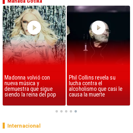
Manada Gotika
Phil Collins revela su
U2 lanza nuevo sencillo
lucha contra el
con estribillo en español:
alcoholismo que casi le
Streets of Dreams
causa la muerte
Internacional