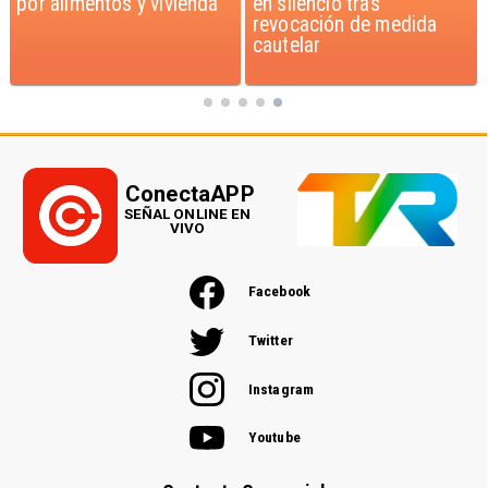
en silencio tras
formalizan reinicio de
revocación de medida
relaciones consulares
cautelar
ConectaAPP
SEÑAL ONLINE EN
VIVO
Facebook
Twitter
Instagram
Youtube