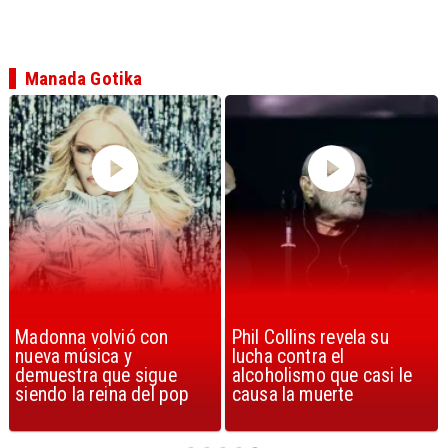
Manada Gotika
Phil Collins revela su
U2 lanza nuevo sencillo
lucha contra el
con estribillo en español:
alcoholismo que casi le
Streets of Dreams
causa la muerte