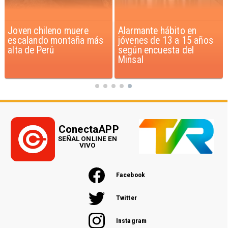
Alarmante hábito en
Aprueban creación del
jóvenes de 13 a 15 años
Parque Sebastián Piñera
según encuesta del
con inversión de $4 mil
Minsal
millones
ConectaAPP
SEÑAL ONLINE EN
VIVO
Facebook
Twitter
Instagram