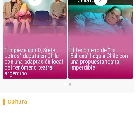
"Empieza con D, Siete
El fenómeno de “La
Letras" debuta en Chile
Ballena” llega a Chile con
con una adaptación local
una propuesta teatral
del fenómeno teatral
imperdible
argentino
Cultura