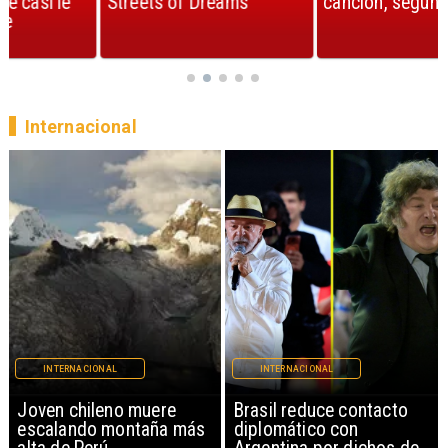
Streets of Dreams
canción, según la ciencia
Internacional
INTERNACIONAL
INTERNACIONAL
Brasil reduce contacto
China restringe
diplomático con
exportación de drones a