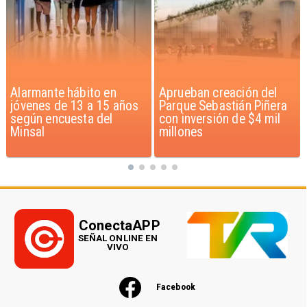
Aprueban creación del
Claudio Bravo baja la
Parque Sebastián Piñera
euforia sobre fichaje de
con inversión de $4 mil
Vozinha
millones
ConectaAPP
SEÑAL ONLINE EN
VIVO
Facebook