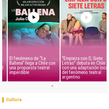
El fenómeno de “La
"Empieza con D, Siete
Ballena” llega a Chile con
Letras" debuta en Chile
una propuesta teatral
con una adaptación local
imperdible
del fenómeno teatral
argentino
Cultura