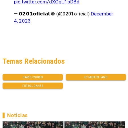
pic.twitter.com/dXOqU1pDBd
— 𝟬𝟮𝟬𝟭𝗼𝗳𝗶𝗰𝗶𝗮𝗹 ® (@0201oficial)
December
4, 2023
Temas Relacionados
DARÍO OSORIO
FC MIDTJYLLAND
FÚTBOL DANÉS
Noticias