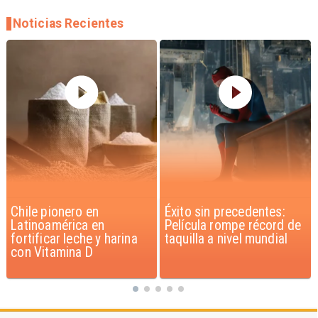
Noticias Recientes
Éxito sin precedentes:
Corte Suprema confirma
Película rompe récord de
pago de $1.000 millones
taquilla a nivel mundial
por caso ProCultura