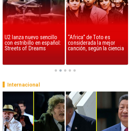
U2 lanza nuevo sencillo
“Africa” de Toto es
con estribillo en español:
considerada la mejor
Streets of Dreams
canción, según la ciencia
Internacional