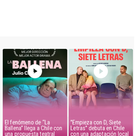
El fenómeno de “La
"Empieza con D, Siete
Ballena” llega a Chile con
Letras" debuta en Chile
una propuesta teatral
con una adaptación local