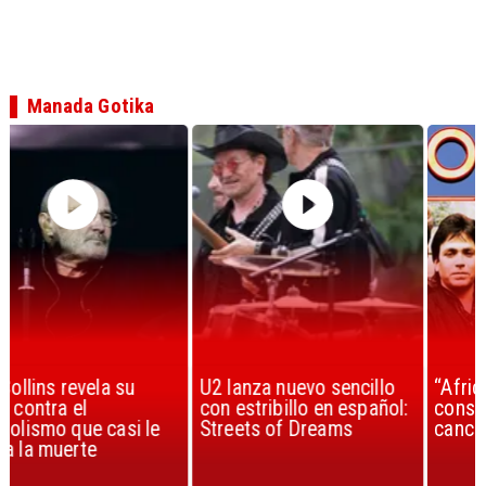
Manada Gotika
U2 lanza nuevo sencillo
“Africa” de Toto es
con estribillo en español:
considerada la mejor
Streets of Dreams
canción, según la ciencia