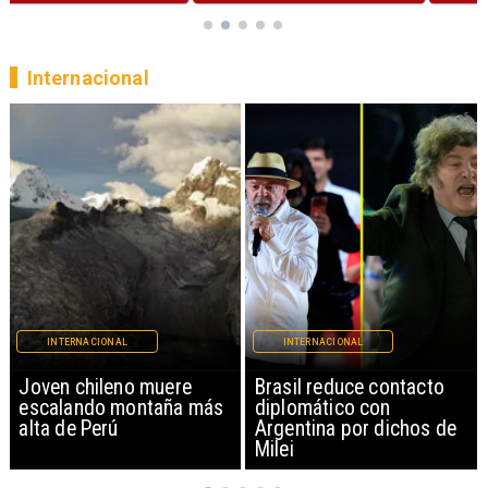
Internacional
INTERNACIONAL
INTERNACIONAL
Brasil reduce contacto
China restringe
diplomático con
exportación de drones a
Argentina por dichos de
EEUU y sanciona
Milei
empresas