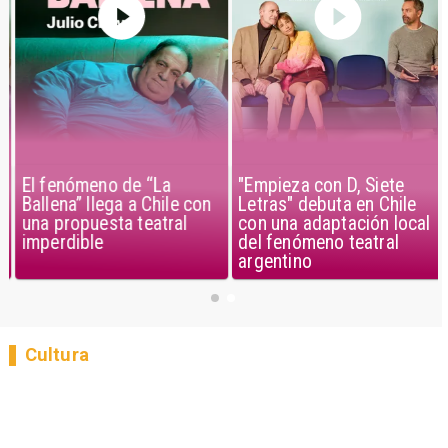
El fenómeno de “La
"Empieza con D, Siete
Ballena” llega a Chile con
Letras" debuta en Chile
una propuesta teatral
con una adaptación local
imperdible
del fenómeno teatral
argentino
Cultura