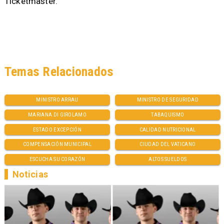
Ticketmaster.
Temas Relacionados
MINISTRO ARRAU
MINISTRO DE SEGURIDAD
MARIANA DI GIROLAMO
TABAQUISMO
ESTADO EXCEPCIÓN
CALIDAD NUTRICIONAL
COMPENSACIÓN MUNICIPAL
CIUDAD DEL VATICANO
ESCUCHA SU CORAZÓN
ALTOS SUELDOS
Noticias