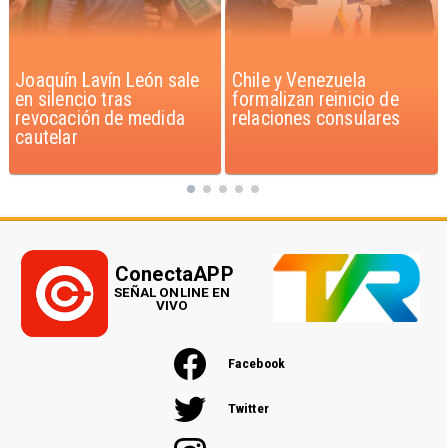
Chile y Venezuela
Feriantes rechazan
formalizan reinicio de
dichos de Camila Flores
relaciones consulares
sobre Fabiola Campillai
ConectaAPP
SEÑAL ONLINE EN
VIVO
Facebook
Twitter