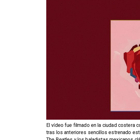
​El vídeo fue filmado en la ciudad costera
tras los anteriores sencillos estrenado e
The Beatles y los baladistas mexicanos clá