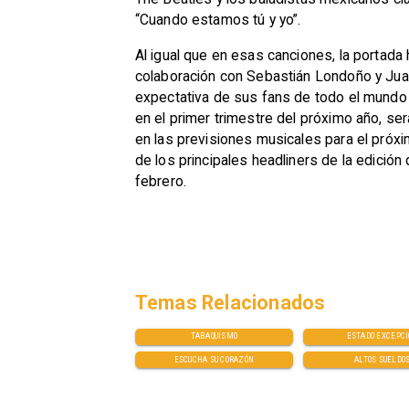
“Cuando estamos tú y yo”.
Al igual que en esas canciones, la portad
colaboración con Sebastián Londoño y Juan 
expectativa de sus fans de todo el mundo p
en el primer trimestre del próximo año, s
en las previsiones musicales para el pró
de los principales headliners de la edición
febrero.
Temas Relacionados
TABAQUISMO
ESTADO EXCEPC
ESCUCHA SU CORAZÓN
ALTOS SUELDO