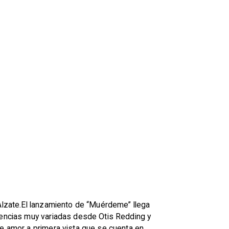
 Alzate.El lanzamiento de “Muérdeme” llega
luencias muy variadas desde Otis Redding y
de amor a primera vista que se cuenta en