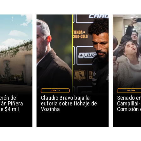
DEPORTES
NACIONAL
ión del
Claudio Bravo baja la
Senado en
ián Piñera
euforia sobre fichaje de
Campillai-
de $4 mil
Vozinha
Comisión 