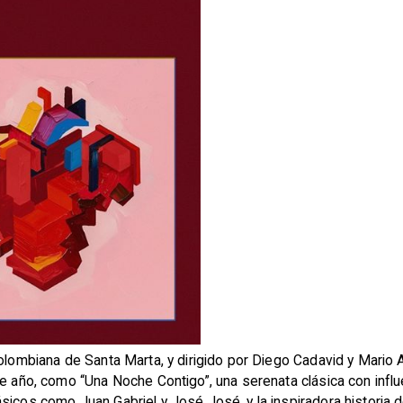
 colombiana de Santa Marta, y dirigido por Diego Cadavid y Mario
ste año, como “Una Noche Contigo”, una serenata clásica con inf
sicos como Juan Gabriel y José José, y la inspiradora historia 