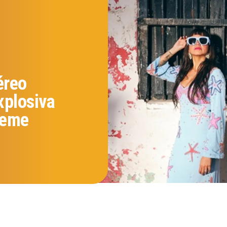
éreo
xplosiva
deme