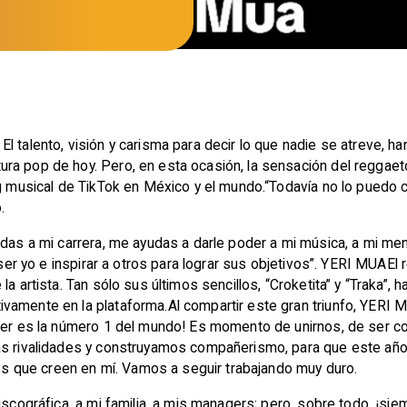
El talento, visión y carisma para decir lo que nadie se atreve, 
ra pop de hoy. Pero, en esta ocasión, la sensación del reggaet
ng musical de TikTok en México y el mundo.“Todavía no lo puedo 
o.
 das a mi carrera, me ayudas a darle poder a mi música, a mi me
, ser yo e inspirar a otros para lograr sus objetivos”. YERI MUAE
 la artista. Tan sólo sus últimos sencillos, “Croketita” y “Trak
vamente en la plataforma.Al compartir este gran triunfo, YERI 
ujer es la número 1 del mundo! Es momento de unirnos, de ser 
as rivalidades y construyamos compañerismo, para que este año
 los que creen en mí. Vamos a seguir trabajando muy duro.
iscográfica, a mi familia, a mis managers; pero, sobre todo, ¡si