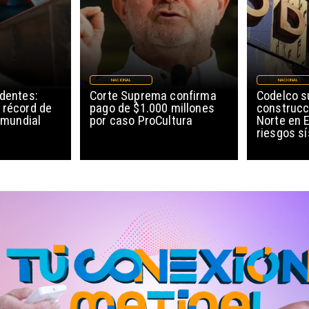
NACIONAL
NACIONAL
edentes:
Corte Suprema confirma
Codelco 
 récord de
pago de $1.000 millones
construcc
l mundial
por caso ProCultura
Norte en E
riesgos s