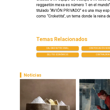
reggaetón mexa es número 1 en el mundo”.A
titulado “AVIÓN PRIVADO” es una muy esper
como “Croketita”, un tema donde la reina de
Temas Relacionados
CALIDAD NUTRICIONAL
COMPENSACIÓN MUN
DELITOS ECONÓMICOS
CONTRALORIA
Noticias