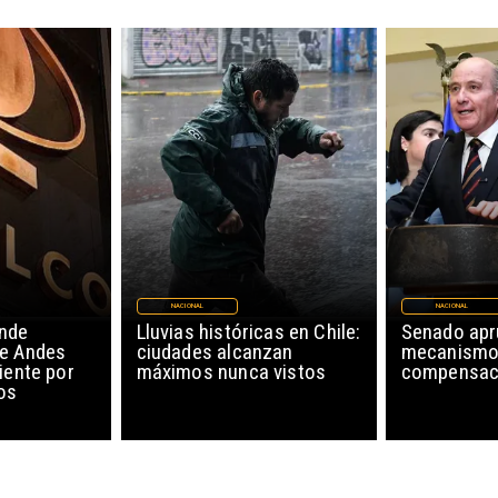
NACIONAL
NACIONAL
nde
Lluvias históricas en Chile:
Senado ap
de Andes
ciudades alcanzan
mecanismo
iente por
máximos nunca vistos
compensaci
os