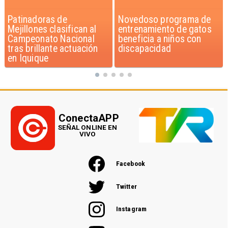
Novedoso programa de
Alarmante hábito en
entrenamiento de gatos
jóvenes de 13 a 15 años
beneficia a niños con
según encuesta del
discapacidad
Minsal
ConectaAPP
SEÑAL ONLINE EN
VIVO
Facebook
Twitter
Instagram