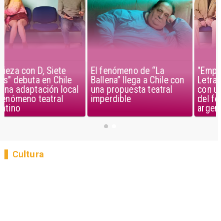
El fenómeno de “La
"Empieza con D, Siete
Ballena” llega a Chile con
Letras" debuta en Chile
una propuesta teatral
con una adaptación local
imperdible
del fenómeno teatral
argentino
Cultura