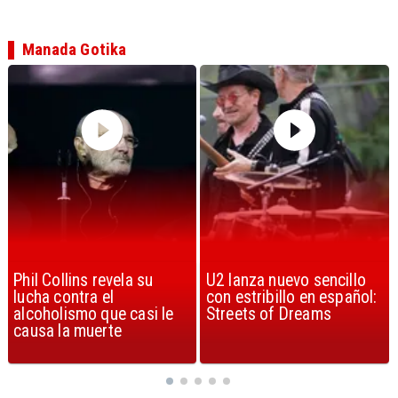
Manada Gotika
U2 lanza nuevo sencillo
“Africa” de Toto es
con estribillo en español:
considerada la mejor
Streets of Dreams
canción, según la ciencia