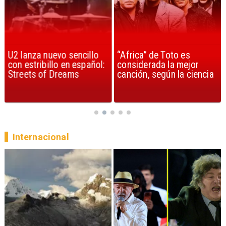
U2 lanza nuevo sencillo
“Africa” de Toto es
con estribillo en español:
considerada la mejor
Streets of Dreams
canción, según la ciencia
Internacional