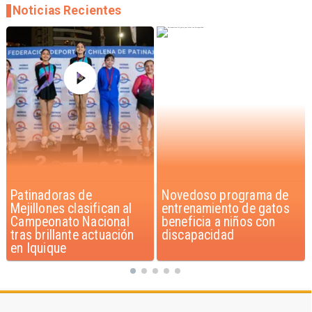
Noticias Recientes
Novedoso programa de
Alarmante hábito en
entrenamiento de gatos
jóvenes de 13 a 15 años
beneficia a niños con
según encuesta del
discapacidad
Minsal