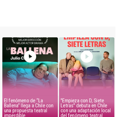
El fenómeno de “La
"Empieza con D, Siete
Ballena” llega a Chile con
Letras" debuta en Chile
una propuesta teatral
con una adaptación local
imperdible
del fenómeno teatral