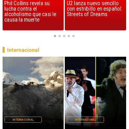
U2 lanza nuevo sencillo
“Africa” de Toto es
con estribillo en español:
considerada la mejor
Streets of Dreams
canción, según la ciencia
Internacional
INTERNACIONAL
INTERNACIONAL