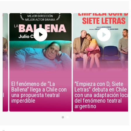
El fenómeno de “La
"Empieza con D, Siete
Ballena” llega a Chile con
Letras" debuta en Chile
una propuesta teatral
con una adaptación local
imperdible
del fenómeno teatral
argentino