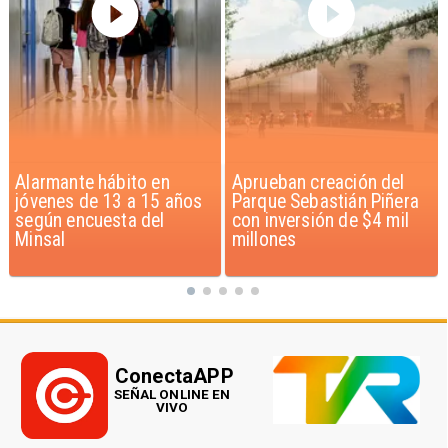
Aprueban creación del
Claudio Bravo baja la
Parque Sebastián Piñera
euforia sobre fichaje de
con inversión de $4 mil
Vozinha
millones
ConectaAPP
SEÑAL ONLINE EN
VIVO